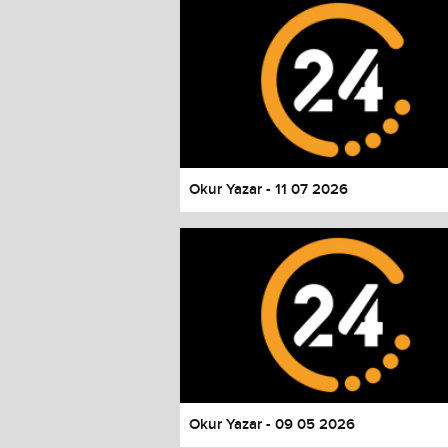
Color
Transparency
Font Size
Text Edge Style
Font Family
Okur Yazar - 11 07 2026
Reset
restore all settings to the default 
Close Modal Dialog
End of dialog window.
Okur Yazar - 09 05 2026