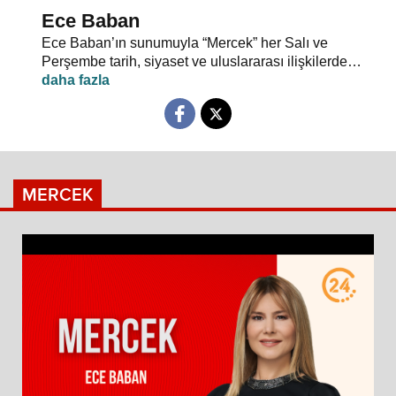
Ece Baban
Ece Baban’ın sunumuyla “Mercek” her Salı ve
Perşembe tarih, siyaset ve uluslararası ilişkilerde
uzman konuklarıyla 24 TV ekranlarından evlerinize
konuk oluyor.
MERCEK