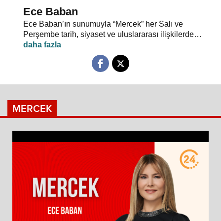
Ece Baban
Ece Baban’ın sunumuyla “Mercek” her Salı ve
Perşembe tarih, siyaset ve uluslararası ilişkilerde
uzman konuklarıyla 24 TV ekranlarından evlerinize
konuk oluyor.
MERCEK