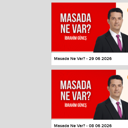
Window
Color
Transparency
Font Size
Text Edge Style
Font Family
Masada Ne Var? - 29 06 2026
Reset
restore all settings to the default 
Close Modal Dialog
End of dialog window.
Masada Ne Var? - 08 06 2026