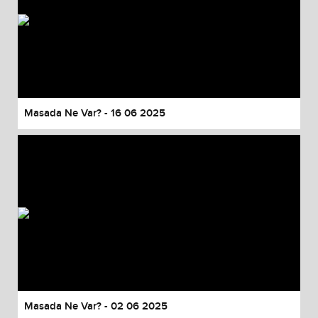
Masada Ne Var? - 16 06 2025
Masada Ne Var? - 02 06 2025