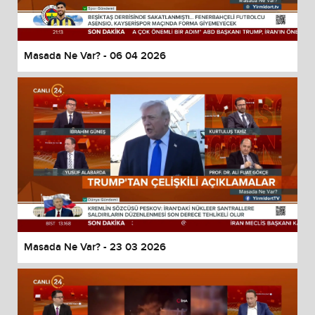
Masada Ne Var? - 06 04 2026
Masada Ne Var? - 23 03 2026