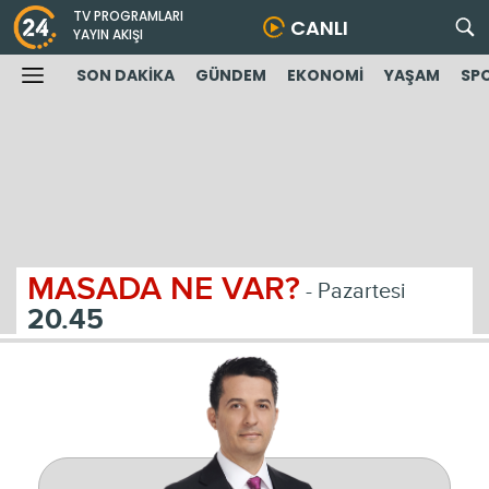
TV PROGRAMLARI
CANLI
YAYIN AKIŞI
SON DAKİKA
GÜNDEM
EKONOMİ
YAŞAM
SP
MASADA NE VAR?
- Pazartesi
20.45