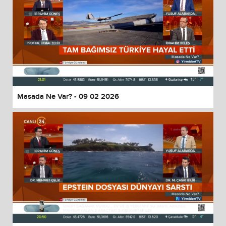
Masada Ne Var? - 09 02 2026