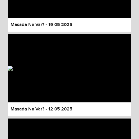
Masada Ne Var? - 19 05 2025
Masada Ne Var? - 12 05 2025