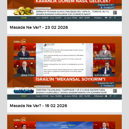
Masada Ne Var? - 23 02 2026
Masada Ne Var? - 16 02 2026