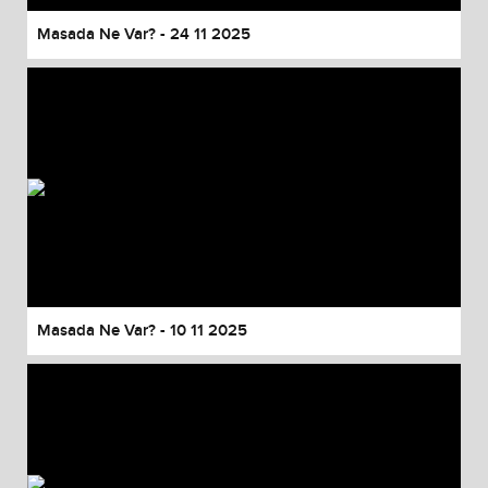
Masada Ne Var? - 24 11 2025
Masada Ne Var? - 10 11 2025