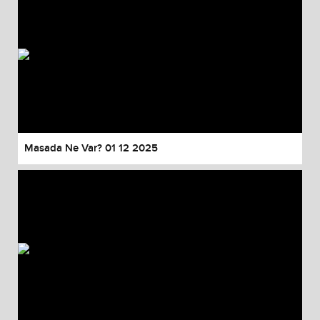
Masada Ne Var? 01 12 2025