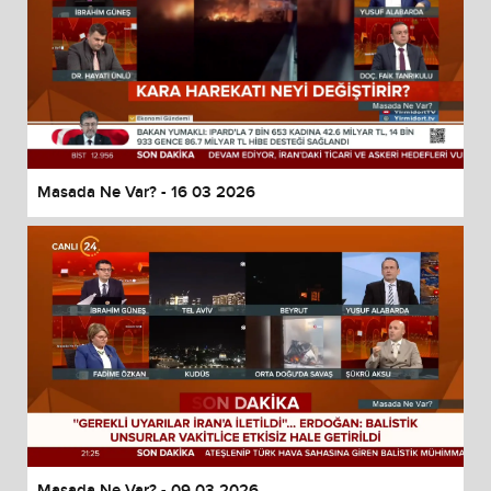
Masada Ne Var? - 16 03 2026
Masada Ne Var? - 09 03 2026