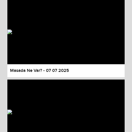
Masada Ne Var? - 07 07 2025