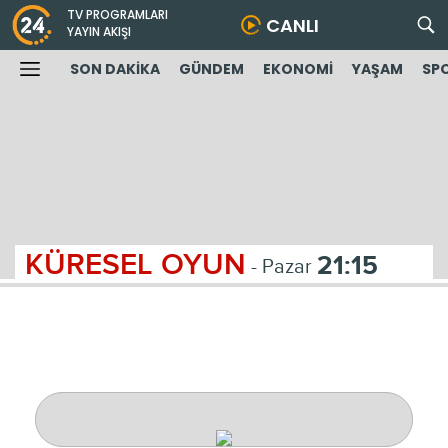
TV PROGRAMLARI
CANLI
YAYIN AKIŞI
SON DAKİKA
GÜNDEM
EKONOMİ
YAŞAM
SP
KÜRESEL OYUN
21:15
- Pazar