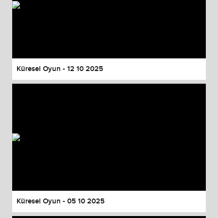
Küresel Oyun - 12 10 2025
Küresel Oyun - 05 10 2025