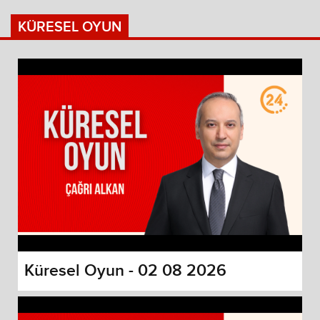
Video Player is loading.
Play Video
KÜRESEL OYUN
Play
Mute
Current Time
0:00
/
Duration
1:24:41
Loaded
:
0.20%
Stream Type
LIVE
Seek to live, currently behind live
LIVE
Remaining Time
-
1:24:41
1x
Playback Rate
Chapters
Chapters
Descriptions
descriptions off
, selected
Subtitles
Küresel Oyun - 02 08 2026
subtitles settings
, opens subtitles settings dialog
subtitles off
, selected
Audio Track