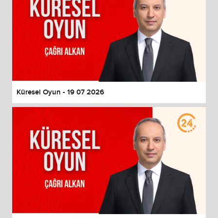
Küresel Oyun - 19 07 2026