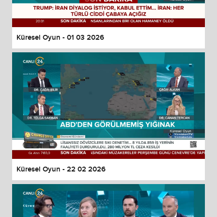
Küresel Oyun - 01 03 2026
Küresel Oyun - 22 02 2026