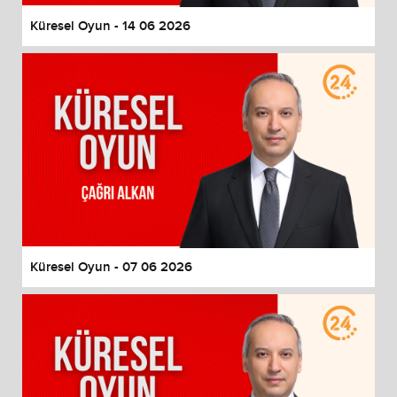
Küresel Oyun - 14 06 2026
Küresel Oyun - 07 06 2026