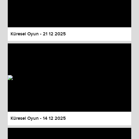
Küresel Oyun - 21 12 2025
Küresel Oyun - 14 12 2025