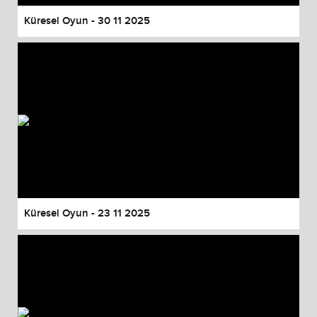
Küresel Oyun - 30 11 2025
Küresel Oyun - 23 11 2025