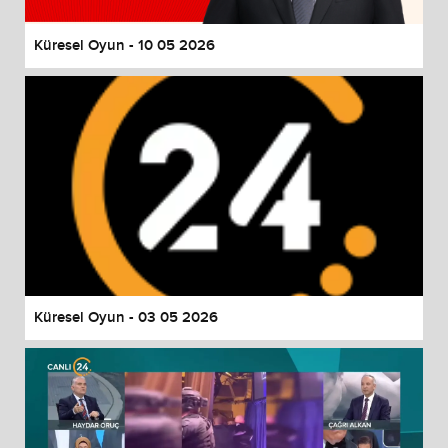
Küresel Oyun - 10 05 2026
Küresel Oyun - 03 05 2026