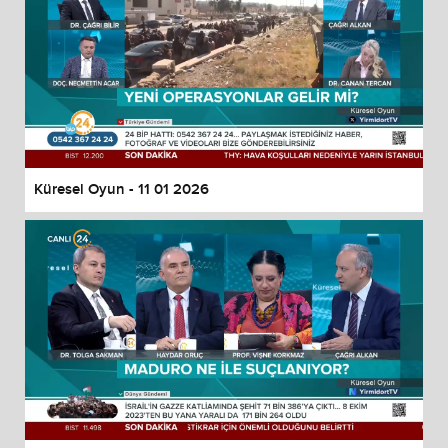
Küresel Oyun - 11 01 2026