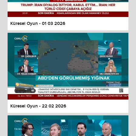
Küresel Oyun - 01 03 2026
Küresel Oyun - 22 02 2026