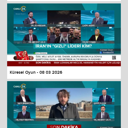
Küresel Oyun - 08 03 2026