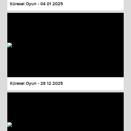
Küresel Oyun - 04 01 2025
Küresel Oyun - 28 12 2025