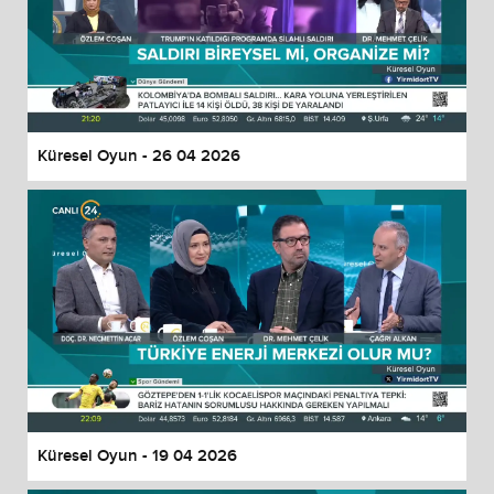
Küresel Oyun - 26 04 2026
Küresel Oyun - 19 04 2026