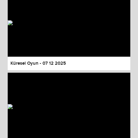
Küresel Oyun - 07 12 2025