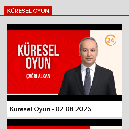
Video Player is loading.
Play Video
KÜRESEL OYUN
Play
Mute
Current Time
0:00
/
Duration
1:27:31
Loaded
:
0.19%
Stream Type
LIVE
Seek to live, currently behind live
LIVE
Remaining Time
-
1:27:31
1x
Playback Rate
Chapters
Chapters
Descriptions
descriptions off
, selected
Subtitles
Küresel Oyun - 02 08 2026
subtitles settings
, opens subtitles settings dialog
subtitles off
, selected
Audio Track