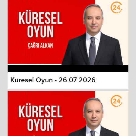
default
, selected
Picture-in-Picture
Fullscreen
This is a modal window.
Beginning of dialog window. Escape will cancel and close the
window.
Text
Color
Transparency
Background
Color
Transparency
Window
Color
Transparency
Küresel Oyun - 26 07 2026
Font Size
Text Edge Style
Font Family
Reset
restore all settings to the default values
Done
Close Modal Dialog