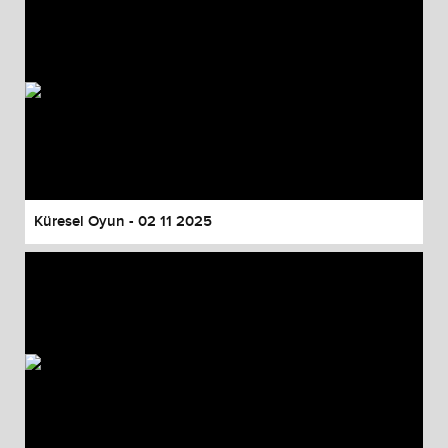
Küresel Oyun - 02 11 2025