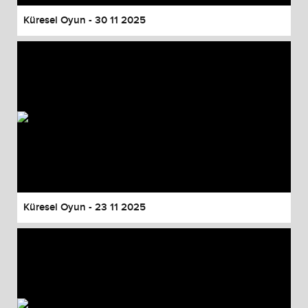
Küresel Oyun - 30 11 2025
Küresel Oyun - 23 11 2025