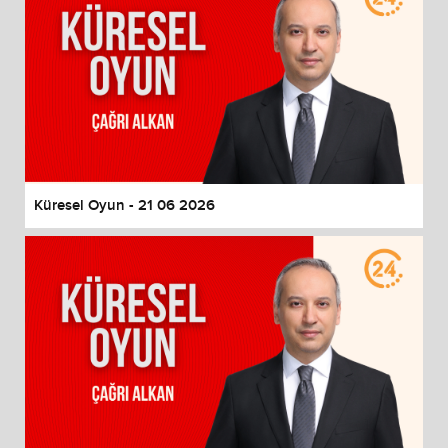
Küresel Oyun - 21 06 2026