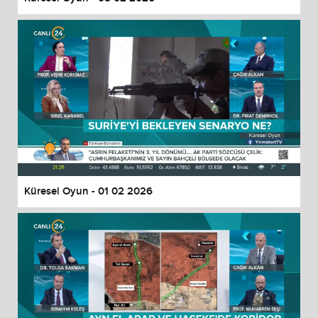
Küresel Oyun - 01 02 2026