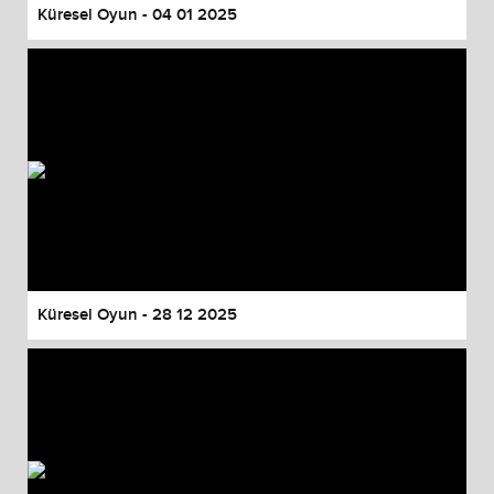
Küresel Oyun - 04 01 2025
Küresel Oyun - 28 12 2025