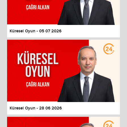
Küresel Oyun - 05 07 2026
Küresel Oyun - 28 06 2026