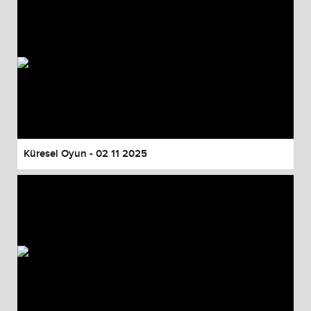
Küresel Oyun - 02 11 2025