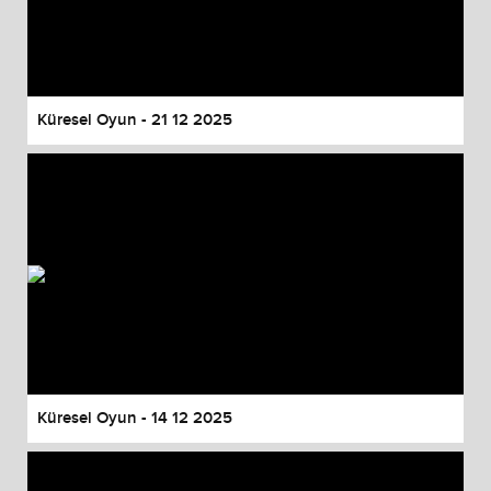
Küresel Oyun - 21 12 2025
Küresel Oyun - 14 12 2025