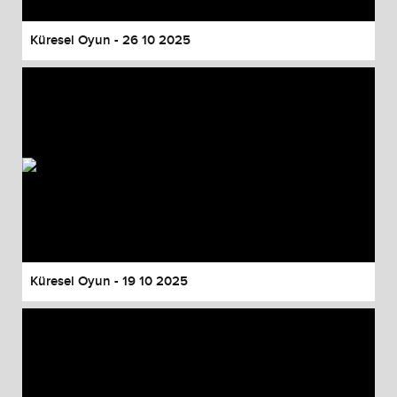
Küresel Oyun - 26 10 2025
Küresel Oyun - 19 10 2025