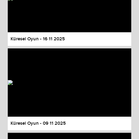
Küresel Oyun - 16 11 2025
Küresel Oyun - 09 11 2025