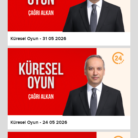
Küresel Oyun - 31 05 2026
Küresel Oyun - 24 05 2026