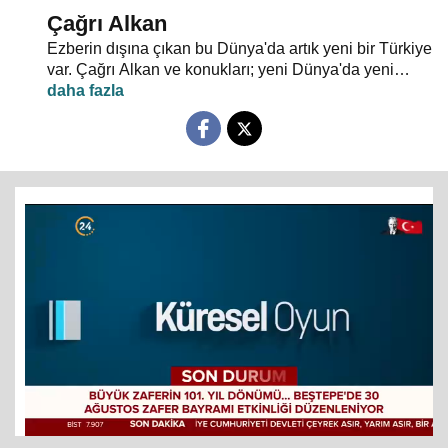
Çağrı Alkan
Ezberin dışına çıkan bu Dünya'da artık yeni bir Türkiye
var. Çağrı Alkan ve konukları; yeni Dünya'da yeni
Türkiye'yi konuşuyor.