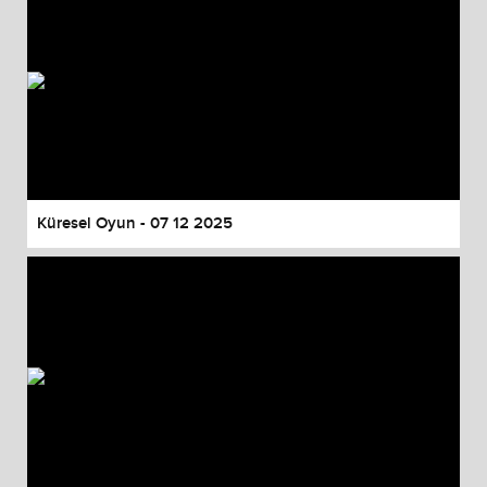
Küresel Oyun - 07 12 2025