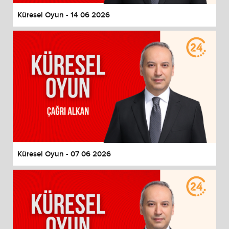
Küresel Oyun - 14 06 2026
Küresel Oyun - 07 06 2026