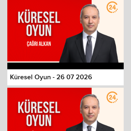
default
, selected
Picture-in-Picture
Fullscreen
This is a modal window.
Beginning of dialog window. Escape will cancel and close the
window.
Text
Color
Transparency
Background
Color
Transparency
Window
Color
Transparency
Küresel Oyun - 26 07 2026
Font Size
Text Edge Style
Font Family
Reset
restore all settings to the default values
Done
Close Modal Dialog