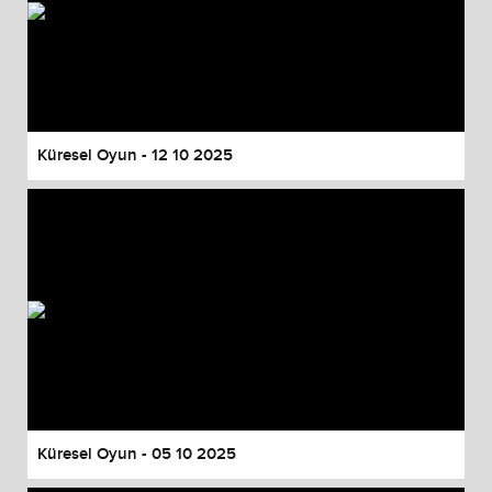
Küresel Oyun - 12 10 2025
Küresel Oyun - 05 10 2025