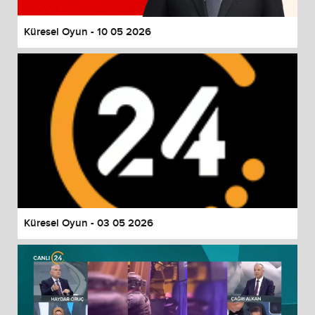
Küresel Oyun - 10 05 2026
Küresel Oyun - 03 05 2026