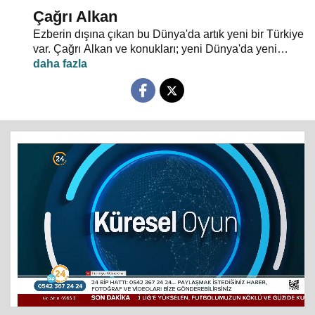
Çağrı Alkan
Ezberin dışına çıkan bu Dünya'da artık yeni bir Türkiye
var. Çağrı Alkan ve konukları; yeni Dünya'da yeni
Türkiye'yi konuşuyor.