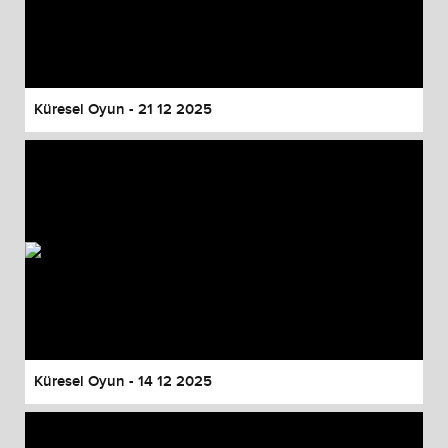
Küresel Oyun - 21 12 2025
Küresel Oyun - 14 12 2025