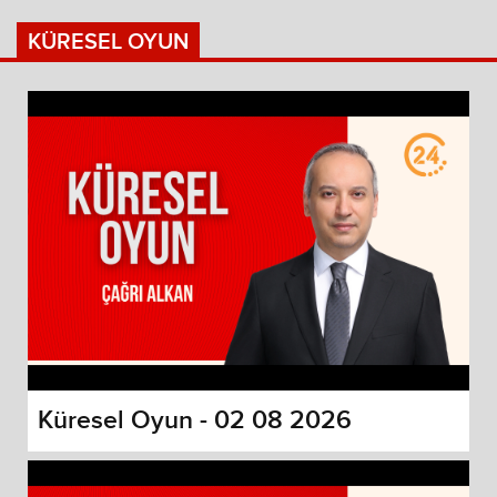
Video Player is loading.
Play Video
KÜRESEL OYUN
Play
Mute
Current Time
0:00
/
Duration
1:30:11
Loaded
:
0.18%
Stream Type
LIVE
Seek to live, currently behind live
LIVE
Remaining Time
-
1:30:11
1x
Playback Rate
Chapters
Chapters
Descriptions
descriptions off
, selected
Subtitles
Küresel Oyun - 02 08 2026
subtitles settings
, opens subtitles settings dialog
subtitles off
, selected
Audio Track