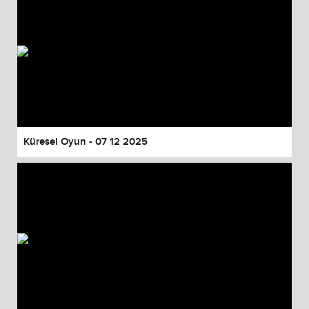
Küresel Oyun - 07 12 2025