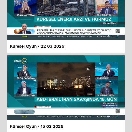
Küresel Oyun - 22 03 2026
Küresel Oyun - 15 03 2026