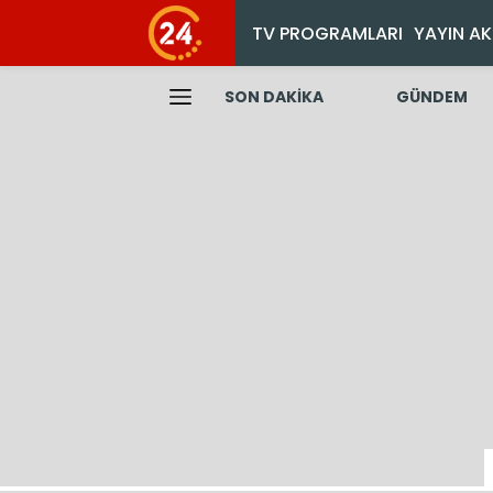
TV PROGRAMLARI
YAYIN AK
SON DAKİKA
GÜNDEM