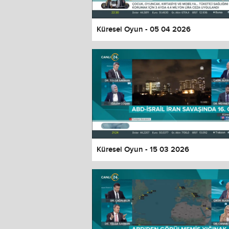
Küresel Oyun - 05 04 2026
Küresel Oyun - 15 03 2026