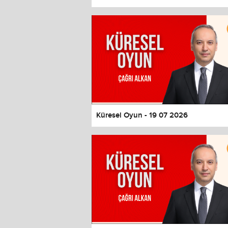
Color
Transparency
Window
Color
Transparency
Font Size
Text Edge Style
Font Family
Küresel Oyun - 19 07 2026
Reset
restore all settings to the default 
Close Modal Dialog
End of dialog window.