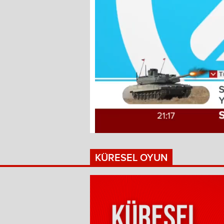
Video Player is loading.
Play Video
KÜRESEL OYUN
Play
Mute
Current Time
0:00
/
Duration
1:27:24
Loaded
:
0.19%