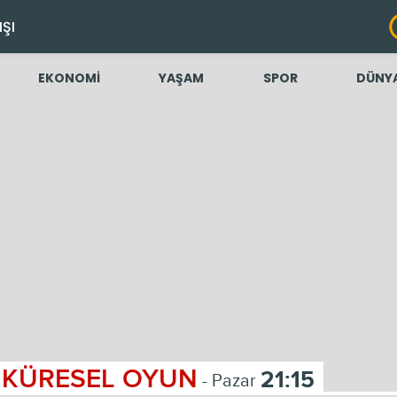
IŞI
EKONOMİ
YAŞAM
SPOR
DÜNY
KÜRESEL OYUN
21:15
- Pazar