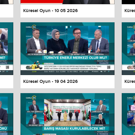
Küresel Oyun - 10 05 2026
Küre
Küresel Oyun - 19 04 2026
Küre