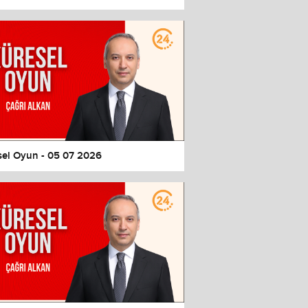
sel Oyun - 05 07 2026