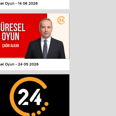
sel Oyun - 14 06 2026
sel Oyun - 24 05 2026