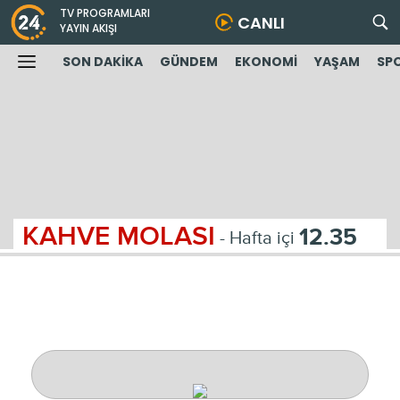
TV PROGRAMLARI
CANLI
YAYIN AKIŞI
SON DAKİKA
GÜNDEM
EKONOMİ
YAŞAM
SP
KAHVE MOLASI
12.35
- Hafta içi