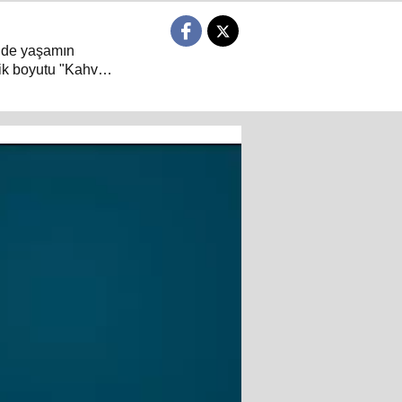
 de yaşamın
ik boyutu "Kahve