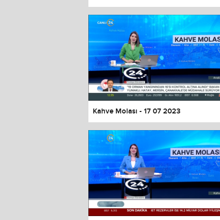
Color
Transparency
Window
Color
Transparency
Font Size
Text Edge Style
Font Family
Kahve Molası - 17 07 2023
Reset
restore all settings to the default 
Close Modal Dialog
End of dialog window.