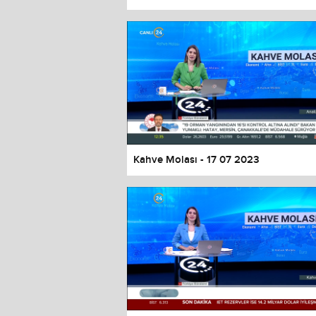
Color
Transparency
Window
Color
Transparency
Font Size
Text Edge Style
Font Family
Kahve Molası - 17 07 2023
Reset
restore all settings to the default 
Close Modal Dialog
End of dialog window.