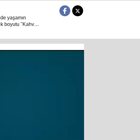
 de yaşamın
ik boyutu "Kahve