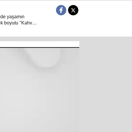
 de yaşamın
ik boyutu "Kahve