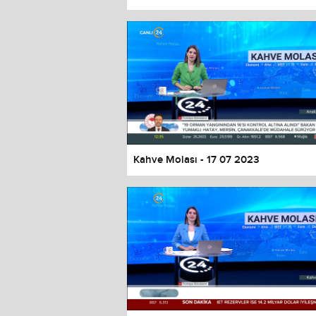
Color
Transparency
Window
Color
Transparency
Font Size
Text Edge Style
Font Family
Kahve Molası - 17 07 2023
Reset
restore all settings to the default 
Close Modal Dialog
End of dialog window.