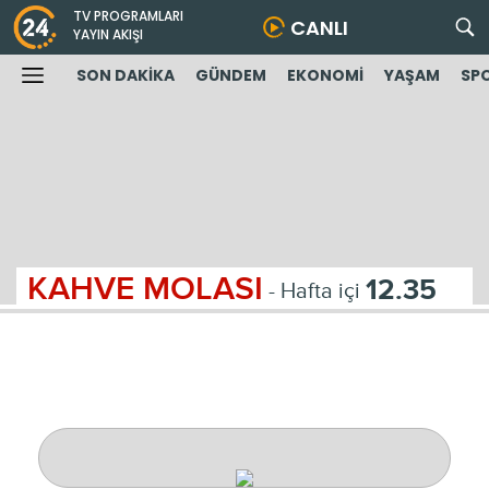
TV PROGRAMLARI
CANLI
YAYIN AKIŞI
SON DAKİKA
GÜNDEM
EKONOMİ
YAŞAM
SP
KAHVE MOLASI
12.35
- Hafta içi