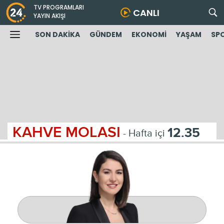
TV PROGRAMLARI
CANLI
YAYIN AKIŞI
SON DAKİKA
GÜNDEM
EKONOMİ
YAŞAM
SP
KAHVE MOLASI
12.35
- Hafta içi