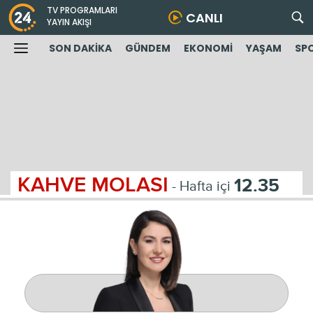
TV PROGRAMLARI
CANLI
YAYIN AKIŞI
SON DAKİKA
GÜNDEM
EKONOMİ
YAŞAM
SP
KAHVE MOLASI
12.35
- Hafta içi