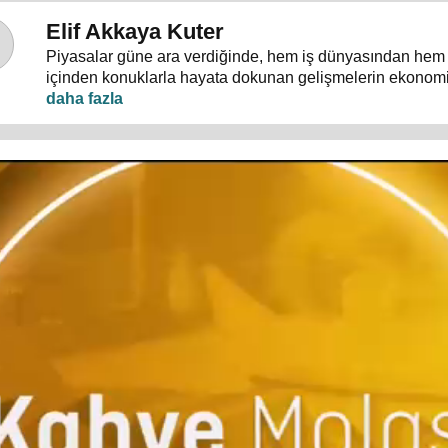
Elif Akkaya Kuter
Piyasalar güne ara verdiğinde, hem iş dünyasından hem
içinden konuklarla hayata dokunan gelişmelerin ekonom
Molası"nda masaya yatırılıyor.