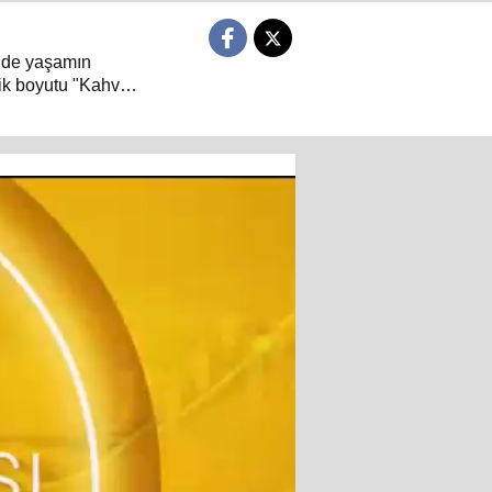
 de yaşamın
ik boyutu "Kahve