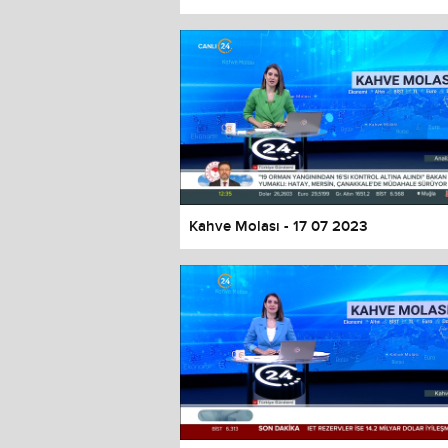
Color
Transparency
Window
Color
Transparency
Font Size
Text Edge Style
Font Family
Kahve Molası - 17 07 2023
Reset
restore all settings to the default 
Close Modal Dialog
End of dialog window.