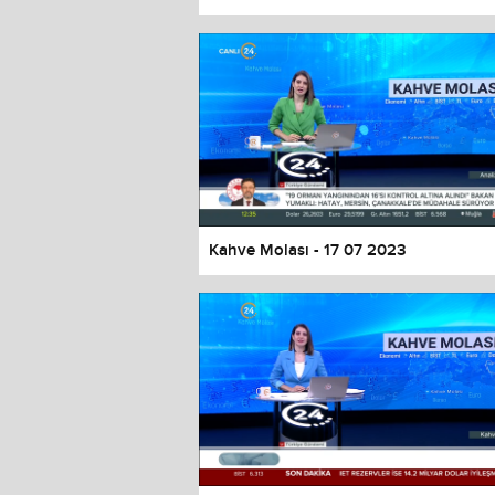
Color
Transparency
Window
Color
Transparency
Font Size
Text Edge Style
Font Family
Kahve Molası - 17 07 2023
Reset
restore all settings to the default 
Close Modal Dialog
End of dialog window.