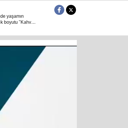
 de yaşamın
ik boyutu "Kahve