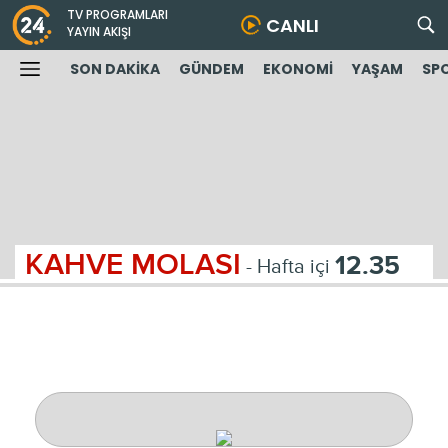
TV PROGRAMLARI
CANLI
YAYIN AKIŞI
SON DAKİKA
GÜNDEM
EKONOMİ
YAŞAM
SP
KAHVE MOLASI
12.35
- Hafta içi