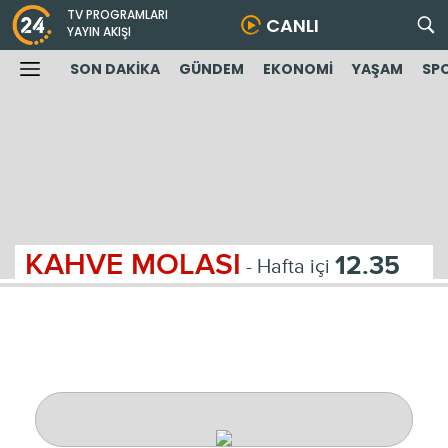
TV PROGRAMLARI
CANLI
YAYIN AKIŞI
SON DAKİKA
GÜNDEM
EKONOMİ
YAŞAM
SP
KAHVE MOLASI
12.35
- Hafta içi