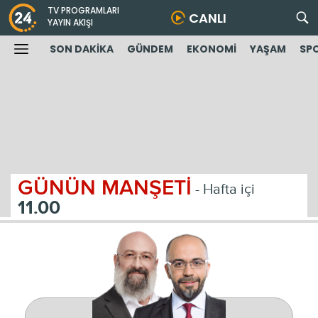
TV PROGRAMLARI
CANLI
YAYIN AKIŞI
SON DAKİKA
GÜNDEM
EKONOMİ
YAŞAM
SP
GÜNÜN MANŞETİ
- Hafta içi
11.00