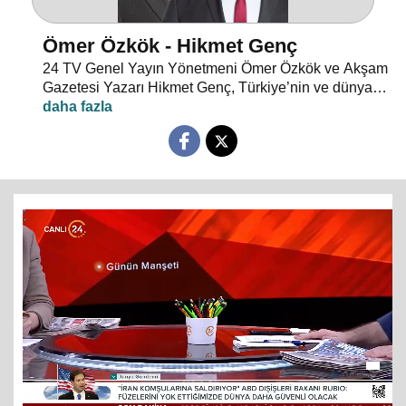
Ömer Özkök - Hikmet Genç
24 TV Genel Yayın Yönetmeni Ömer Özkök ve Akşam
Gazetesi Yazarı Hikmet Genç, Türkiye’nin ve dünyanın
gündemini, gazetelere yansıyan haberleri, köşe
yazılarını ve günün önemli gelişmelerini farklı bakış
açılarıyla, çarpıcı analizlerle hafta içi her sabah
"Günün Manşeti"nde değerlendiriyor. "Günün Manşeti"
hafta içi her sabah saat 11.00’de canlı yayınla 24
TV’de ekrana geliyor.