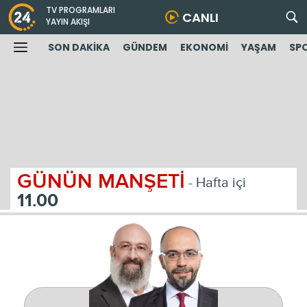
TV PROGRAMLARI
CANLI
YAYIN AKIŞI
SON DAKİKA
GÜNDEM
EKONOMİ
YAŞAM
SP
GÜNÜN MANŞETİ
- Hafta içi
11.00