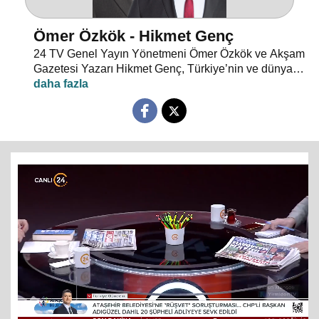
Ömer Özkök - Hikmet Genç
24 TV Genel Yayın Yönetmeni Ömer Özkök ve Akşam
Gazetesi Yazarı Hikmet Genç, Türkiye’nin ve dünyanın
gündemini, gazetelere yansıyan haberleri, köşe
yazılarını ve günün önemli gelişmelerini farklı bakış
açılarıyla, çarpıcı analizlerle hafta içi her sabah
"Günün Manşeti"nde değerlendiriyor. "Günün Manşeti"
hafta içi her sabah saat 11.00’de canlı yayınla 24
TV’de ekrana geliyor.