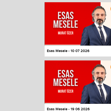
Window
Color
Transparency
Font Size
Text Edge Style
Font Family
Esas Mesele - 10 07 2026
Reset
restore all settings to the default 
Close Modal Dialog
End of dialog window.
Esas Mesele - 19 06 2026