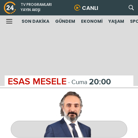
TV PROGRAMLARI
CANLI
YAYIN AKIŞI
SON DAKİKA
GÜNDEM
EKONOMİ
YAŞAM
SP
ESAS MESELE
20:00
- Cuma