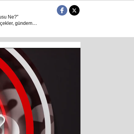
rusu Ne?”
erçekler, gündemin