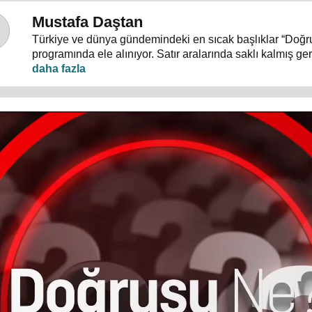
Mustafa Daştan
Türkiye ve dünya gündemindeki en sıcak başlıklar “Doğ
programında ele alınıyor. Satır aralarında saklı kalmış g
temposunda gözden kaçan ayrıntılar masaya yatırılıyor.