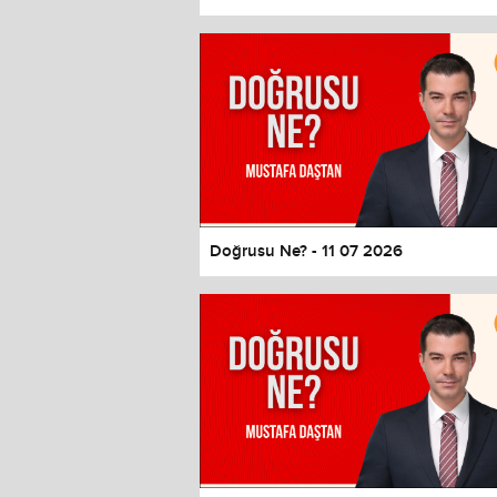
Color
Transparency
Window
Color
Transparency
Font Size
Text Edge Style
Font Family
Doğrusu Ne? - 11 07 2026
Reset
restore all settings to the default 
Close Modal Dialog
End of dialog window.