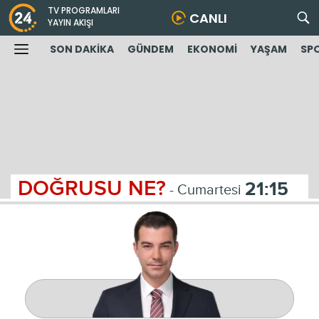
TV PROGRAMLARI
CANLI
YAYIN AKIŞI
SON DAKİKA
GÜNDEM
EKONOMİ
YAŞAM
SP
DOĞRUSU NE?
21:15
- Cumartesi