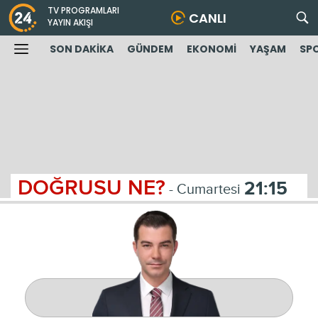
TV PROGRAMLARI
CANLI
YAYIN AKIŞI
SON DAKİKA
GÜNDEM
EKONOMİ
YAŞAM
SP
DOĞRUSU NE?
21:15
- Cumartesi