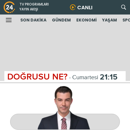
TV PROGRAMLARI
CANLI
YAYIN AKIŞI
SON DAKİKA
GÜNDEM
EKONOMİ
YAŞAM
SP
DOĞRUSU NE?
21:15
- Cumartesi