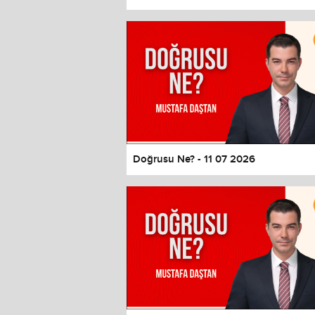
Color
Transparency
Window
Color
Transparency
Font Size
Text Edge Style
Font Family
Doğrusu Ne? - 11 07 2026
Reset
restore all settings to the default 
Close Modal Dialog
End of dialog window.