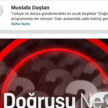
Mustafa Daştan
Türkiye ve dünya gündemindeki en sıcak başlıklar “Doğ
programında ele alınıyor. Satır aralarında saklı kalmış g
temposunda gözden kaçan ayrıntılar masaya yatırılıyor.