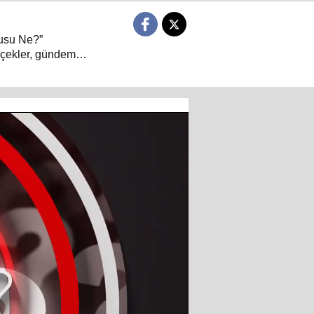
rusu Ne?”
erçekler, gündemin