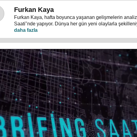
Furkan Kaya
Furkan Kaya, hafta boyunca yaşanan gelişmelerin analizi
Saati"nde yapıyor. Dünya her gün yeni olaylarla şekille
yoğun, akış hızlı... Siyasi gelişmeler, dış politika, uluslar
terörle mücadele ve gündeme dair herşey konuşulacak.
"Nasıl?" sorularının cevapları "Brifing Saati"nde aranıyor.
Pazartesi günü 20.00’de 24 TV ekranlarından izleyiciler