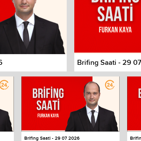
6
Brifing Saati - 29 
s dialog
cancel and close the window.
Brifing Saati - 29 07 2026
Brifi