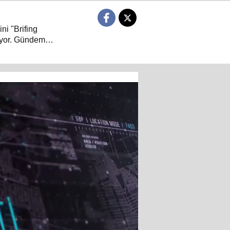
ni "Brifing
niyor. Gündem
arası güvenlik,
 "Neden?" ve
 Brifing Saati,
iyle buluşuyor…