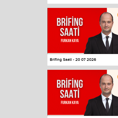
Color
Transparency
Window
Color
Transparency
Font Size
Text Edge Style
Font Family
Brifing Saati - 20 07 2026
Reset
restore all settings to the default 
Close Modal Dialog
End of dialog window.