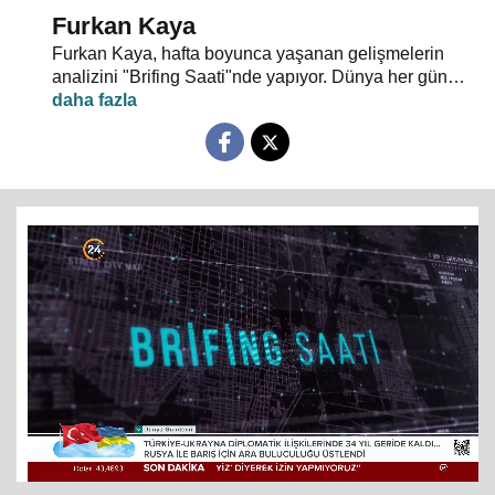
Furkan Kaya
Furkan Kaya, hafta boyunca yaşanan gelişmelerin
analizini "Brifing Saati"nde yapıyor. Dünya her gün
yeni olaylarla şekilleniyor. Gündem yoğun, akış hızlı...
Siyasi gelişmeler, dış politika, uluslararası güvenlik,
terörle mücadele ve gündeme dair herşey
konuşulacak. "Neden?" ve "Nasıl?" sorularının
cevapları "Brifing Saati"nde aranıyor. Brifing Saati,
Pazartesi günü 20.00’de 24 TV ekranlarından
izleyicileriyle buluşuyor…