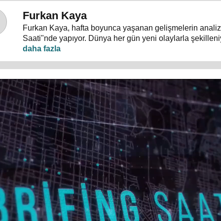
Furkan Kaya
Furkan Kaya, hafta boyunca yaşanan gelişmelerin analizi
Saati"nde yapıyor. Dünya her gün yeni olaylarla şekille
yoğun, akış hızlı... Siyasi gelişmeler, dış politika, uluslar
terörle mücadele ve gündeme dair herşey konuşulacak.
"Nasıl?" sorularının cevapları "Brifing Saati"nde aranıyor.
Pazartesi günü 20.00’de 24 TV ekranlarından izleyiciler