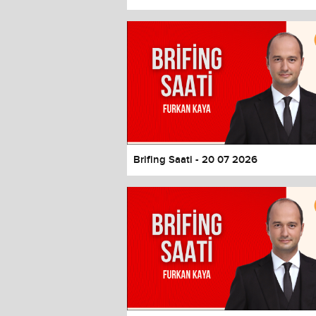
Color
Transparency
Window
Color
Transparency
Font Size
Text Edge Style
Font Family
Brifing Saati - 20 07 2026
Reset
restore all settings to the default 
Close Modal Dialog
End of dialog window.