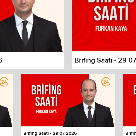
6
Brifing Saati - 29 
s dialog
cancel and close the window.
Brifing Saati - 29 07 2026
Brifi