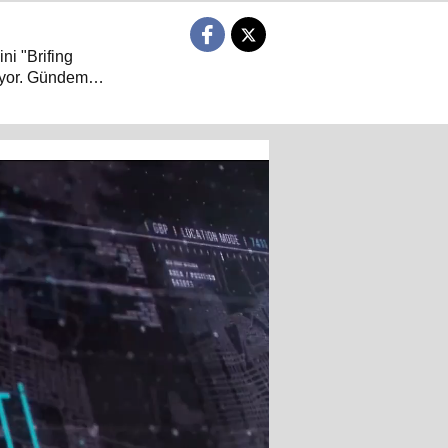
ni "Brifing
niyor. Gündem
arası güvenlik,
 "Neden?" ve
 Brifing Saati,
iyle buluşuyor…