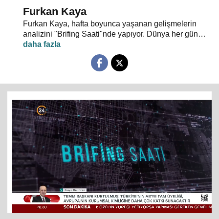
Furkan Kaya
Furkan Kaya, hafta boyunca yaşanan gelişmelerin
analizini "Brifing Saati"nde yapıyor. Dünya her gün
yeni olaylarla şekilleniyor. Gündem yoğun, akış hızlı...
Siyasi gelişmeler, dış politika, uluslararası güvenlik,
terörle mücadele ve gündeme dair herşey
konuşulacak. "Neden?" ve "Nasıl?" sorularının
cevapları "Brifing Saati"nde aranıyor. Brifing Saati,
Pazartesi günü 20.00’de 24 TV ekranlarından
izleyicileriyle buluşuyor…