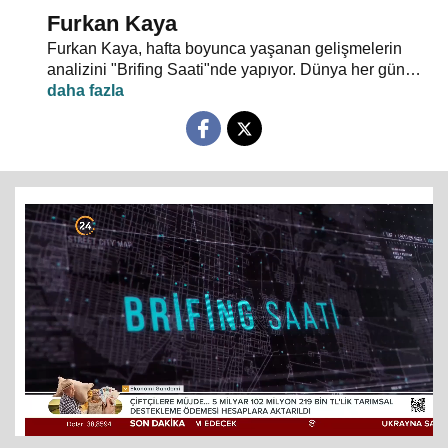
Furkan Kaya
Furkan Kaya, hafta boyunca yaşanan gelişmelerin
analizini "Brifing Saati"nde yapıyor. Dünya her gün
yeni olaylarla şekilleniyor. Gündem yoğun, akış hızlı...
Siyasi gelişmeler, dış politika, uluslararası güvenlik,
terörle mücadele ve gündeme dair herşey
konuşulacak. "Neden?" ve "Nasıl?" sorularının
cevapları "Brifing Saati"nde aranıyor. Brifing Saati,
Pazartesi günü 20.00’de 24 TV ekranlarından
izleyicileriyle buluşuyor…