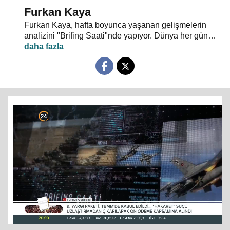
Furkan Kaya
Furkan Kaya, hafta boyunca yaşanan gelişmelerin
analizini "Brifing Saati"nde yapıyor. Dünya her gün
yeni olaylarla şekilleniyor. Gündem yoğun, akış hızlı...
Siyasi gelişmeler, dış politika, uluslararası güvenlik,
terörle mücadele ve gündeme dair herşey
konuşulacak. "Neden?" ve "Nasıl?" sorularının
cevapları "Brifing Saati"nde aranıyor. Brifing Saati,
Pazartesi günü 20.00’de 24 TV ekranlarından
izleyicileriyle buluşuyor…