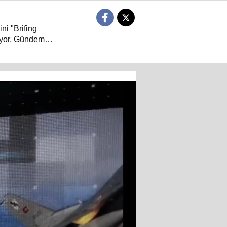
ni "Brifing
niyor. Gündem
arası güvenlik,
 "Neden?" ve
 Brifing Saati,
iyle buluşuyor…