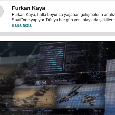
Furkan Kaya
Furkan Kaya, hafta boyunca yaşanan gelişmelerin analizi
Saati"nde yapıyor. Dünya her gün yeni olaylarla şekille
yoğun, akış hızlı... Siyasi gelişmeler, dış politika, uluslar
terörle mücadele ve gündeme dair herşey konuşulacak.
"Nasıl?" sorularının cevapları "Brifing Saati"nde aranıyor.
Pazartesi günü 20.00’de 24 TV ekranlarından izleyiciler