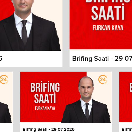
6
Brifing Saati - 29 
s dialog
cancel and close the window.
Brifing Saati - 29 07 2026
Brifi