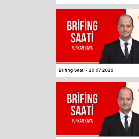
Color
Transparency
Window
Color
Transparency
Font Size
Text Edge Style
Font Family
Brifing Saati - 20 07 2026
Reset
restore all settings to the default 
Close Modal Dialog
End of dialog window.