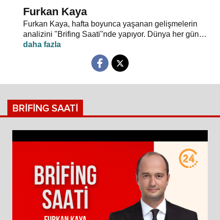
Furkan Kaya
Furkan Kaya, hafta boyunca yaşanan gelişmelerin
analizini "Brifing Saati"nde yapıyor. Dünya her gün
yeni olaylarla şekilleniyor. Gündem yoğun, akış hızlı...
Siyasi gelişmeler, dış politika, uluslararası güvenlik,
terörle mücadele ve gündeme dair herşey
konuşulacak. "Neden?" ve "Nasıl?" sorularının
cevapları "Brifing Saati"nde aranıyor. Brifing Saati,
Pazartesi günü 20.00’de 24 TV ekranlarından
izleyicileriyle buluşuyor…
BRİFİNG SAATİ