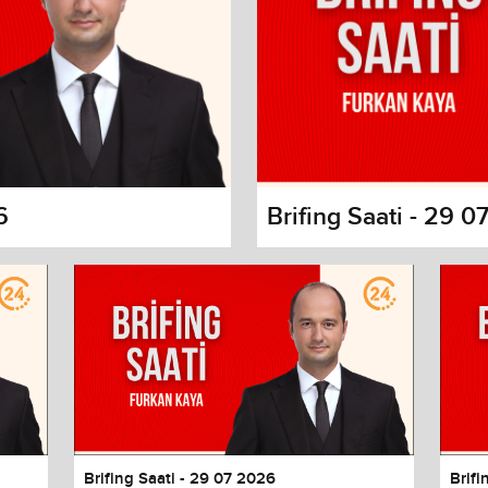
6
Brifing Saati - 29 
s dialog
cancel and close the window.
Brifing Saati - 29 07 2026
Brifi