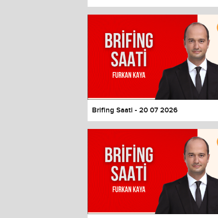
Color
Transparency
Window
Color
Transparency
Font Size
Text Edge Style
Font Family
Brifing Saati - 20 07 2026
Reset
restore all settings to the default 
Close Modal Dialog
End of dialog window.