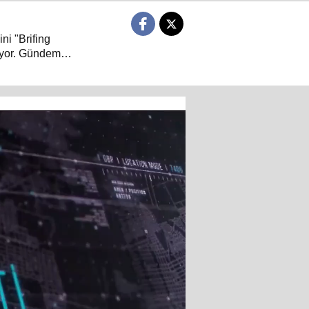
ni "Brifing
niyor. Gündem
arası güvenlik,
 "Neden?" ve
 Brifing Saati,
iyle buluşuyor…