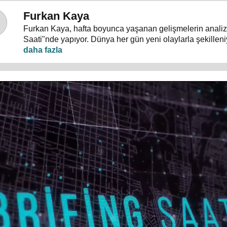
Furkan Kaya
Furkan Kaya, hafta boyunca yaşanan gelişmelerin analizi
Saati"nde yapıyor. Dünya her gün yeni olaylarla şekille
yoğun, akış hızlı... Siyasi gelişmeler, dış politika, uluslar
terörle mücadele ve gündeme dair herşey konuşulacak.
"Nasıl?" sorularının cevapları "Brifing Saati"nde aranıyor.
Pazartesi günü 20.00’de 24 TV ekranlarından izleyiciler