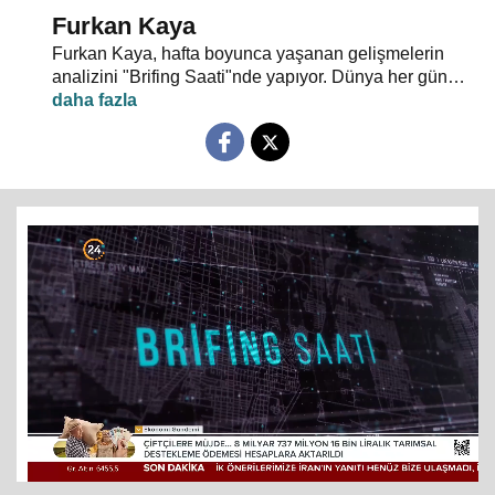
Furkan Kaya
Furkan Kaya, hafta boyunca yaşanan gelişmelerin
analizini "Brifing Saati"nde yapıyor. Dünya her gün
yeni olaylarla şekilleniyor. Gündem yoğun, akış hızlı...
Siyasi gelişmeler, dış politika, uluslararası güvenlik,
terörle mücadele ve gündeme dair herşey
konuşulacak. "Neden?" ve "Nasıl?" sorularının
cevapları "Brifing Saati"nde aranıyor. Brifing Saati,
Pazartesi günü 20.00’de 24 TV ekranlarından
izleyicileriyle buluşuyor…