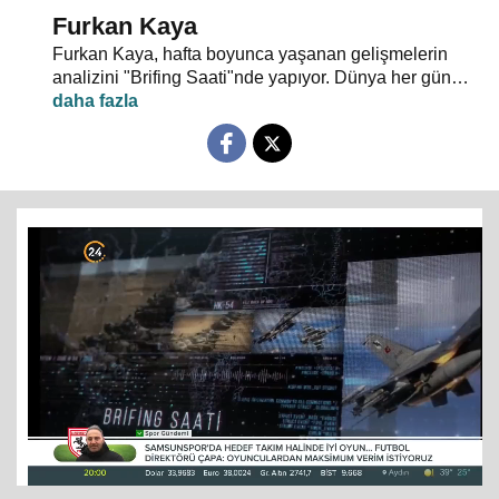
Furkan Kaya
Furkan Kaya, hafta boyunca yaşanan gelişmelerin
analizini "Brifing Saati"nde yapıyor. Dünya her gün
yeni olaylarla şekilleniyor. Gündem yoğun, akış hızlı...
Siyasi gelişmeler, dış politika, uluslararası güvenlik,
terörle mücadele ve gündeme dair herşey
konuşulacak. "Neden?" ve "Nasıl?" sorularının
cevapları "Brifing Saati"nde aranıyor. Brifing Saati,
Pazartesi günü 20.00’de 24 TV ekranlarından
izleyicileriyle buluşuyor…