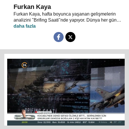
Furkan Kaya
Furkan Kaya, hafta boyunca yaşanan gelişmelerin
analizini "Brifing Saati"nde yapıyor. Dünya her gün
yeni olaylarla şekilleniyor. Gündem yoğun, akış hızlı...
Siyasi gelişmeler, dış politika, uluslararası güvenlik,
terörle mücadele ve gündeme dair herşey
konuşulacak. "Neden?" ve "Nasıl?" sorularının
cevapları "Brifing Saati"nde aranıyor. Brifing Saati,
Pazartesi günü 20.00’de 24 TV ekranlarından
izleyicileriyle buluşuyor…