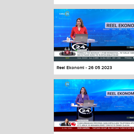
Color
Transparency
Window
Color
Transparency
Font Size
Text Edge Style
Font Family
Reel Ekonomi - 26 05 2023
Reset
restore all settings to the default 
Close Modal Dialog
End of dialog window.