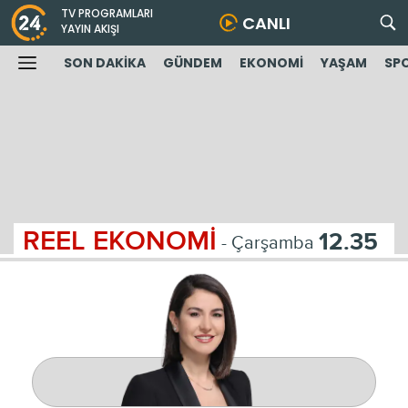
TV PROGRAMLARI
CANLI
YAYIN AKIŞI
SON DAKİKA
GÜNDEM
EKONOMİ
YAŞAM
SP
REEL EKONOMİ
12.35
- Çarşamba