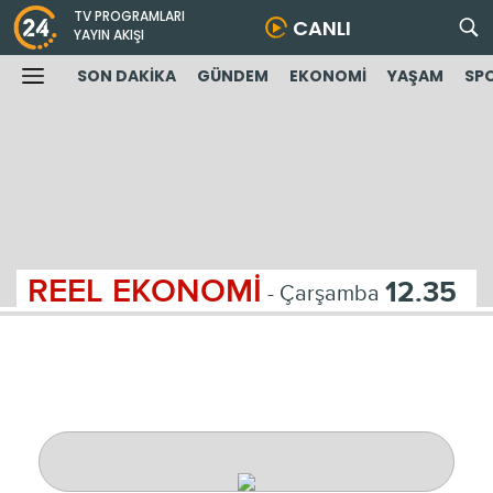
TV PROGRAMLARI
CANLI
YAYIN AKIŞI
SON DAKİKA
GÜNDEM
EKONOMİ
YAŞAM
SP
REEL EKONOMİ
12.35
- Çarşamba