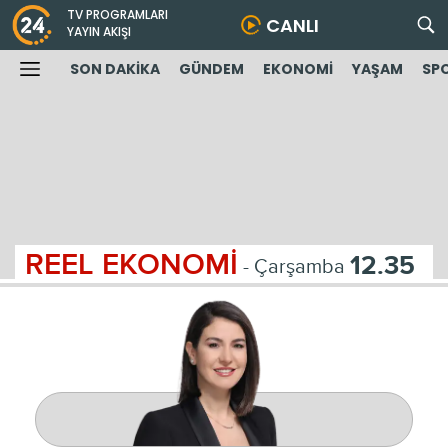
TV PROGRAMLARI
CANLI
YAYIN AKIŞI
SON DAKİKA
GÜNDEM
EKONOMİ
YAŞAM
SP
REEL EKONOMİ
12.35
- Çarşamba