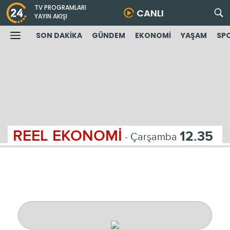
TV PROGRAMLARI
CANLI
YAYIN AKIŞI
SON DAKİKA
GÜNDEM
EKONOMİ
YAŞAM
SP
REEL EKONOMİ
12.35
- Çarşamba