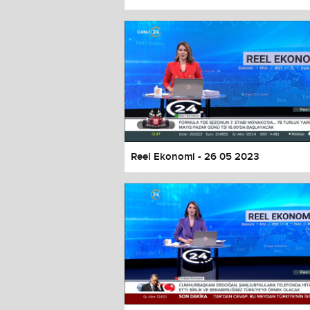
Color
Transparency
Window
Color
Transparency
Font Size
Text Edge Style
Font Family
Reel Ekonomi - 26 05 2023
Reset
restore all settings to the default 
Close Modal Dialog
End of dialog window.