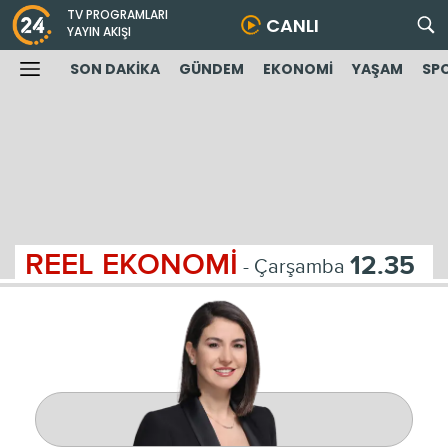
TV PROGRAMLARI
CANLI
YAYIN AKIŞI
SON DAKİKA
GÜNDEM
EKONOMİ
YAŞAM
SP
REEL EKONOMİ
12.35
- Çarşamba