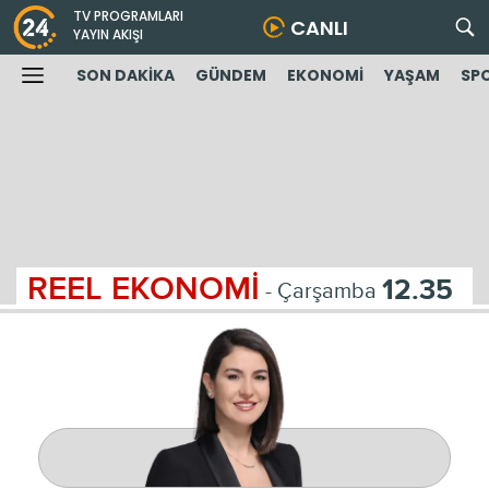
TV PROGRAMLARI
CANLI
YAYIN AKIŞI
SON DAKİKA
GÜNDEM
EKONOMİ
YAŞAM
SP
REEL EKONOMİ
12.35
- Çarşamba